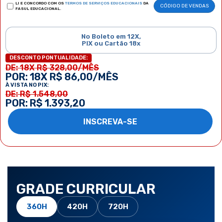
LI E CONCORDO COM OS
TERMOS DE SERVIÇOS EDUCACIONAIS
DA
CÓDIGO DE VENDAS
FASUL EDUCACIONAL.
No Boleto em 12X,
PIX ou Cartão 18x
DESCONTO PONTUALIDADE:
DE: 18X R$ 328,00/MÊS
POR: 18X R$ 86,00/MÊS
À VISTA NO PIX:
DE: R$ 1.548,00
POR: R$ 1.393,20
INSCREVA-SE
GRADE CURRICULAR
360H
420H
720H