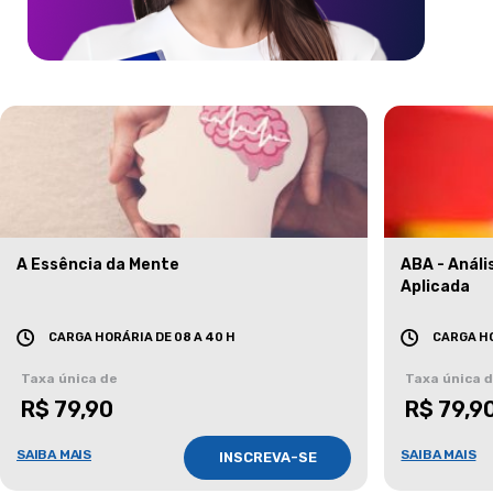
A Essência da Mente
ABA - Anál
Aplicada
CARGA HORÁRIA DE 08 A 40 H
CARGA HO
Taxa única de
Taxa única 
R$ 79,90
R$ 79,9
SAIBA MAIS
SAIBA MAIS
INSCREVA-SE