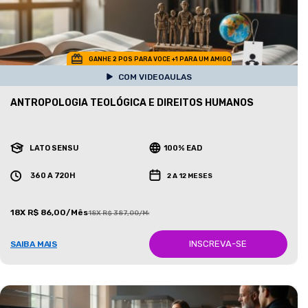
GANHE 2 POS PARA VOCE +1 PARA UM AMIGO
COM VIDEOAULAS
ANTROPOLOGIA TEOLÓGICA E DIREITOS HUMANOS
LATO SENSU
100% EAD
360 A 720H
2 A 12 MESES
18X R$ 86,00/Mês
18X R$ 387,00/Mês
INSCREVA-SE
SAIBA MAIS