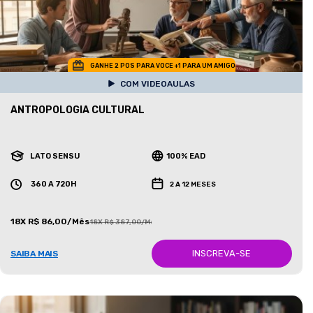
GANHE 2 POS PARA VOCE +1 PARA UM AMIGO
COM VIDEOAULAS
ANTROPOLOGIA CULTURAL
LATO SENSU
100% EAD
360 A 720H
2 A 12 MESES
18X R$ 86,00/Mês
18X R$ 387,00/Mês
INSCREVA-SE
SAIBA MAIS