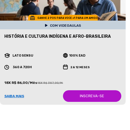
GANHE 2 POS PARA VOCE +1 PARA UM AMIGO
COM VIDEOAULAS
HISTÓRIA E CULTURA INDÍGENA E AFRO-BRASILEIRA
LATO SENSU
100% EAD
360 A 720H
2 A 12 MESES
18X R$ 86,00/Mês
18X R$ 387,00/Mês
INSCREVA-SE
SAIBA MAIS