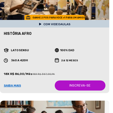
GANHE 2 POS PARA VOCE +1 PARA UM AMIGO
COM VIDEOAULAS
HISTÓRIA AFRO
LATO SENSU
100% EAD
360 A 420H
2 A 12 MESES
18X R$ 86,00/Mês
18X R$ 387,00/Mês
INSCREVA-SE
SAIBA MAIS