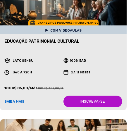
GANHE 2 POS PARA VOCE +1 PARA UM AMIGO
COM VIDEOAULAS
EDUCAÇÃO PATRIMONIAL CULTURAL
LATO SENSU
100% EAD
360 A 720H
2 A 12 MESES
18X R$ 86,00/Mês
18X R$ 387,00/Mês
INSCREVA-SE
SAIBA MAIS