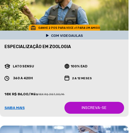
GANHE 2 POS PARA VOCE +1 PARA UM AMIGO
COM VIDEOAULAS
ESPECIALIZAÇÃO EM ZOOLOGIA
LATO SENSU
100% EAD
360 A 420H
2 A 12 MESES
18X R$ 86,00/Mês
18X R$ 387,00/Mês
INSCREVA-SE
SAIBA MAIS