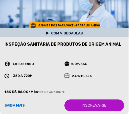
GANHE 2 POS PARA VOCE +1 PARA UM AMIGO
COM VIDEOAULAS
INSPEÇÃO SANITÁRIA DE PRODUTOS DE ORIGEM ANIMAL
LATO SENSU
100% EAD
360 A 720H
2 A 12 MESES
18X R$ 86,00/Mês
18X R$ 387,00/Mês
INSCREVA-SE
SAIBA MAIS