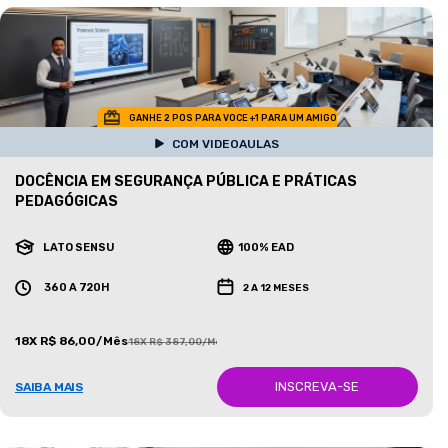
GANHE 2 POS PARA VOCE +1 PARA UM AMIGO
COM VIDEOAULAS
DOCÊNCIA EM SEGURANÇA PÚBLICA E PRÁTICAS
PEDAGÓGICAS
LATO SENSU
100% EAD
360 A 720H
2 A 12 MESES
18X R$ 86,00/Mês
18X R$ 387,00/Mês
INSCREVA-SE
SAIBA MAIS