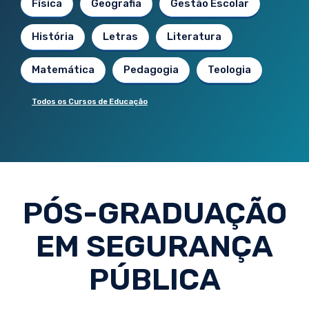
Física
Geografia
Gestão Escolar
História
Letras
Literatura
Matemática
Pedagogia
Teologia
Todos os Cursos de Educação
PÓS-GRADUAÇÃO
EM SEGURANÇA
PÚBLICA