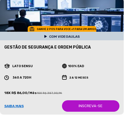
GANHE 2 POS PARA VOCE +1 PARA UM AMIGO
COM VIDEOAULAS
GESTÃO DE SEGURANÇA E ORDEM PÚBLICA
LATO SENSU
100% EAD
360 A 720H
2 A 12 MESES
18X R$ 86,00/Mês
18X R$ 387,00/Mês
INSCREVA-SE
SAIBA MAIS