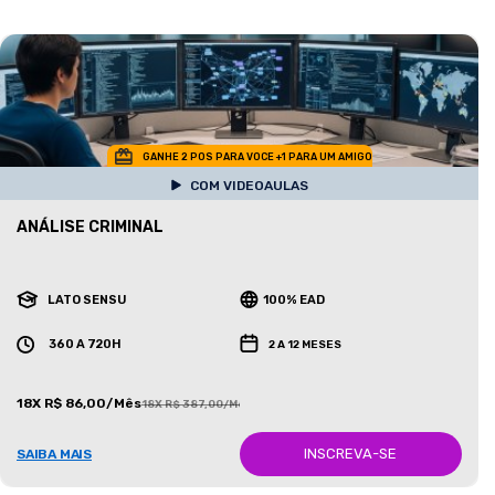
GANHE 2 POS PARA VOCE +1 PARA UM AMIGO
COM VIDEOAULAS
ANÁLISE CRIMINAL
LATO SENSU
100% EAD
360 A 720H
2 A 12 MESES
18X R$ 86,00/Mês
18X R$ 387,00/Mês
INSCREVA-SE
SAIBA MAIS