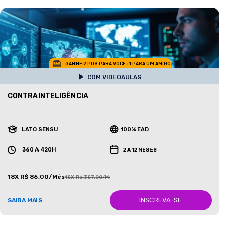
GANHE 2 POS PARA VOCE +1 PARA UM AMIGO
COM VIDEOAULAS
CONTRAINTELIGÊNCIA
LATO SENSU
100% EAD
360 A 420H
2 A 12 MESES
18X R$ 86,00/Mês
18X R$ 387,00/Mês
INSCREVA-SE
SAIBA MAIS