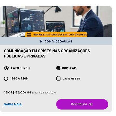
GANHE 2 POS PARA VOCE +1 PARA UM AMIGO
COM VIDEOAULAS
COMUNICAÇÃO EM CRISES NAS ORGANIZAÇÕES
PÚBLICAS E PRIVADAS
LATO SENSU
100% EAD
360 A 720H
2 A 12 MESES
18X R$ 86,00/Mês
18X R$ 387,00/Mês
INSCREVA-SE
SAIBA MAIS