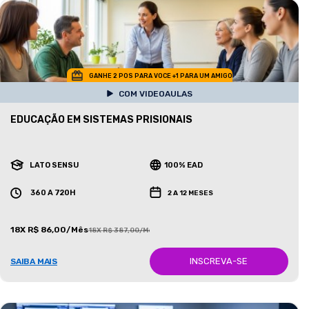
GANHE 2 POS PARA VOCE +1 PARA UM AMIGO
COM VIDEOAULAS
EDUCAÇÃO EM SISTEMAS PRISIONAIS
LATO SENSU
100% EAD
360 A 720H
2 A 12 MESES
18X R$ 86,00/Mês
18X R$ 387,00/Mês
INSCREVA-SE
SAIBA MAIS