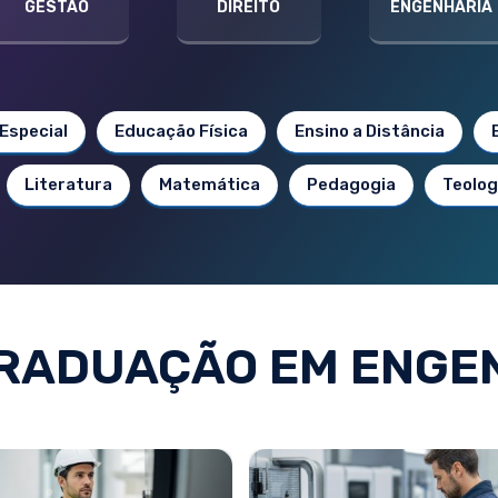
GESTÃO
DIREITO
ENGENHARIA
Especial
Educação Física
Ensino a Distância
Literatura
Matemática
Pedagogia
Teolog
RADUAÇÃO EM ENGE