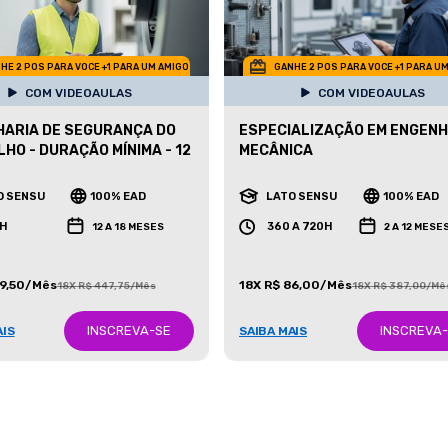
HE 2 POS PARA VOCE +1 PARA UM AMIGO
GANHE 2 POS PARA VOCE +1 PARA U
COM VIDEOAULAS
COM VIDEOAULAS
ARIA DE SEGURANÇA DO
ESPECIALIZAÇÃO EM ENGENH
HO - DURAÇÃO MÍNIMA - 12
MECÂNICA
O SENSU
100% EAD
LATO SENSU
100% EAD
H
360 A 720H
12 A 18 MESES
2 A 12 MESE
99,50/Mês
18X R$ 86,00/Mês
18X R$ 447,75/Mês
18X R$ 387,00/Mê
INSCREVA-SE
INSCREVA
AIS
SAIBA MAIS