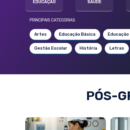
EDUCAÇÃO
SAÚDE
PRINCIPAIS CATEGORIAS
Artes
Educação Básica
Educação 
Gestão Escolar
História
Letras
PÓS-G