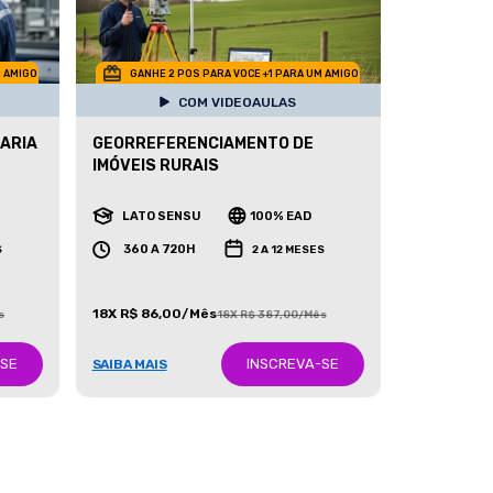
M AMIGO
GANHE 2 POS PARA VOCE +1 PARA UM AMIGO
COM VIDEOAULAS
ARIA
GEORREFERENCIAMENTO DE
IMÓVEIS RURAIS
LATO SENSU
100% EAD
360 A 720H
S
2 A 12 MESES
18X R$ 86,00/Mês
s
18X R$ 387,00/Mês
-SE
INSCREVA-SE
SAIBA MAIS