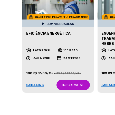
GANHE 2 POS PARA VOCE +1 PARA UM AMIGO
GAN
COM VIDEOAULAS
EFICIÊNCIA ENERGÉTICA
ENGENH
TRABAL
MESES
LATO SENSU
100% EAD
LAT
360 A 720H
660
2 A 12 MESES
18X R$ 86,00/Mês
18X R$ 
18X R$ 387,00/Mês
INSCREVA-SE
SAIBA MAIS
SAIBA M