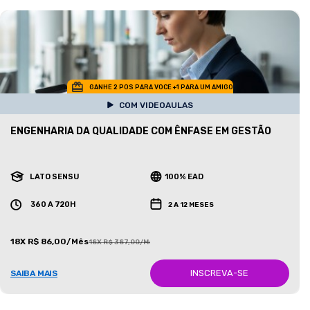
GANHE 2 POS PARA VOCE +1 PARA UM AMIGO
COM VIDEOAULAS
ENGENHARIA DA QUALIDADE COM ÊNFASE EM GESTÃO
LATO SENSU
100% EAD
360 A 720H
2 A 12 MESES
18X R$ 86,00/Mês
18X R$ 387,00/Mês
INSCREVA-SE
SAIBA MAIS