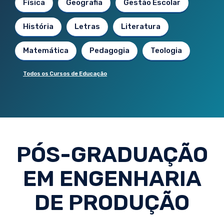
Física
Geografia
Gestão Escolar
História
Letras
Literatura
Matemática
Pedagogia
Teologia
Todos os Cursos de Educação
PÓS-GRADUAÇÃO
EM ENGENHARIA
DE PRODUÇÃO