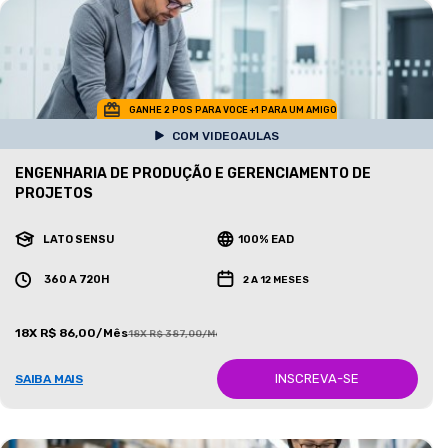
GANHE 2 POS PARA VOCE +1 PARA UM AMIGO
COM VIDEOAULAS
ENGENHARIA DE PRODUÇÃO E GERENCIAMENTO DE
PROJETOS
LATO SENSU
100% EAD
360 A 720H
2 A 12 MESES
18X R$ 86,00/Mês
18X R$ 387,00/Mês
INSCREVA-SE
SAIBA MAIS