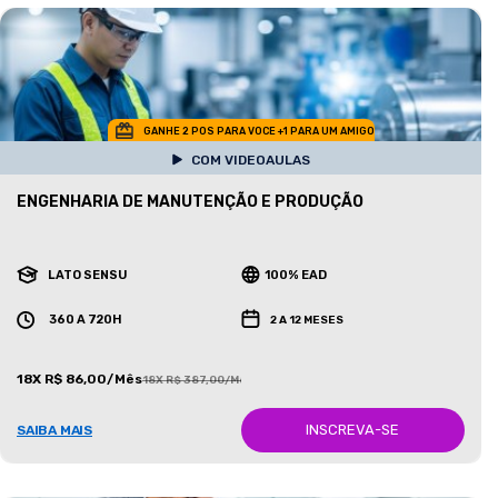
GANHE 2 POS PARA VOCE +1 PARA UM AMIGO
COM VIDEOAULAS
ENGENHARIA DE MANUTENÇÃO E PRODUÇÃO
LATO SENSU
100% EAD
360 A 720H
2 A 12 MESES
18X R$ 86,00/Mês
18X R$ 387,00/Mês
INSCREVA-SE
SAIBA MAIS