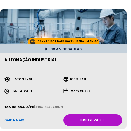
GANHE 2 POS PARA VOCE +1 PARA UM AMIGO
COM VIDEOAULAS
AUTOMAÇÃO INDUSTRIAL
LATO SENSU
100% EAD
360 A 720H
2 A 12 MESES
18X R$ 86,00/Mês
18X R$ 387,00/Mês
INSCREVA-SE
SAIBA MAIS