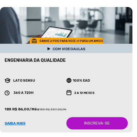
GANHE 2 POS PARA VOCE +1 PARA UM AMIGO
COM VIDEOAULAS
ENGENHARIA DA QUALIDADE
LATO SENSU
100% EAD
360 A 720H
2 A 12 MESES
18X R$ 86,00/Mês
18X R$ 387,00/Mês
INSCREVA-SE
SAIBA MAIS