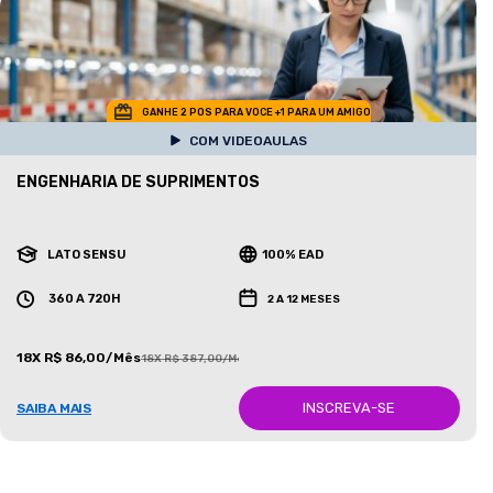
GANHE 2 POS PARA VOCE +1 PARA UM AMIGO
COM VIDEOAULAS
ENGENHARIA DE SUPRIMENTOS
LATO SENSU
100% EAD
360 A 720H
2 A 12 MESES
18X R$ 86,00/Mês
18X R$ 387,00/Mês
INSCREVA-SE
SAIBA MAIS