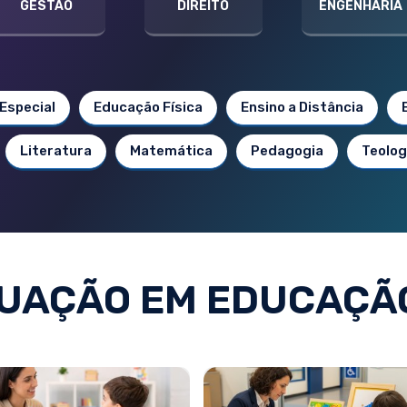
GESTÃO
DIREITO
ENGENHARIA
Especial
Educação Física
Ensino a Distância
Literatura
Matemática
Pedagogia
Teolog
UAÇÃO EM EDUCAÇÃO