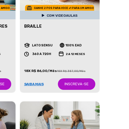
M AMIGO
GANHE 2 POS PARA VOCE +1 PARA UM AMIGO
COM VIDEOAULAS
RES
BRAILLE
LATO SENSU
100% EAD
360 A 720H
S
2 A 12 MESES
18X R$ 86,00/Mês
s
18X R$ 387,00/Mês
-SE
INSCREVA-SE
SAIBA MAIS