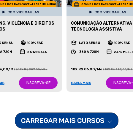
HE 2 POS PARA VOCE +1 PARA UM AMIGO
GANHE 2 POS PARA VOCE +1 PARA U
COM VIDEOAULAS
COM VIDEOAULAS
NG, VIOLÊNCIA E DIREITOS
COMUNICAÇÃO ALTERNATIVA
OS
TECNOLOGIA ASSISTIVA
O SENSU
100% EAD
LATO SENSU
100% EAD
 A 720H
360 A 720H
2 A 12 MESES
2 A 12 MESE
86,00/Mês
18X R$ 86,00/Mês
18X R$ 387,00/Mês
18X R$ 387,00/Mê
INSCREVA-SE
INSCREVA
AIS
SAIBA MAIS
CARREGAR MAIS CURSOS