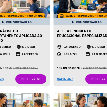
HE 2 POS PARA VOCE +1 PARA UM AMIGO
GANHE 2 POS PARA VOCE +1 PARA U
COM VIDEOAULAS
COM VIDEOAULAS
ANÁLISE DO
AEE - ATENDIMENTO
RTAMENTO APLICADA AO
EDUCACIONAL ESPECIALIZA
MO
O SENSU
100% EAD
LATO SENSU
100% EAD
 A 720H
360 A 720H
2 A 12 MESES
2 A 12 MESE
86,00/Mês
18X R$ 86,00/Mês
18X R$ 387,00/Mês
18X R$ 387,00/Mê
INSCREVA-SE
INSCREVA
AIS
SAIBA MAIS