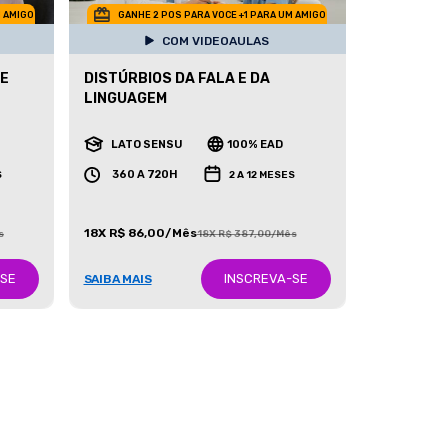
M AMIGO
GANHE 2 POS PARA VOCE +1 PARA UM AMIGO
COM VIDEOAULAS
 E
DISTÚRBIOS DA FALA E DA
LINGUAGEM
LATO SENSU
100% EAD
360 A 720H
S
2 A 12 MESES
18X R$ 86,00/Mês
s
18X R$ 387,00/Mês
-SE
INSCREVA-SE
SAIBA MAIS