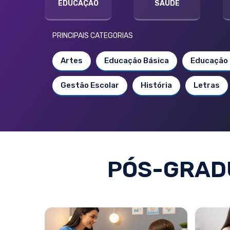
EDUCAÇÃO
SAÚDE
PRINCIPAIS CATEGORIAS
Artes
Educação Básica
Educação 
Gestão Escolar
História
Letras
PÓS-GRAD