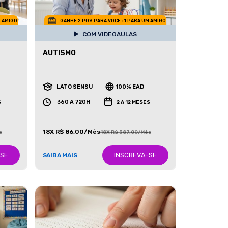
M AMIGO
GANHE 2 POS PARA VOCE +1 PARA UM AMIGO
COM VIDEOAULAS
AUTISMO
LATO SENSU
100% EAD
360 A 720H
S
2 A 12 MESES
18X R$ 86,00/Mês
s
18X R$ 387,00/Mês
-SE
INSCREVA-SE
SAIBA MAIS