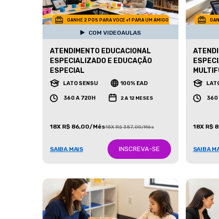
GANHE 2 POS PARA VOCE +1 PARA UM AMIGO
GAN
COM VIDEOAULAS
ATENDIMENTO EDUCACIONAL
ATEND
ESPECIALIZADO E EDUCAÇÃO
ESPECI
ESPECIAL
MULTIF
LATO SENSU
100% EAD
LAT
360 A 720H
360
2 A 12 MESES
18X R$ 86,00/Mês
18X R$ 
18X R$ 387,00/Mês
INSCREVA-SE
SAIBA MAIS
SAIBA M