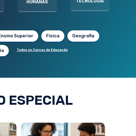
TECNOLOGIA
HUMANAS
Ensino Superior
Física
Geografia
ia
Todos os Cursos de Educação
 ESPECIAL