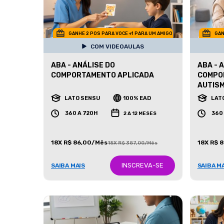
GANHE 2 POS PARA VOCE +1 PARA UM AMIGO
GAN
COM VIDEOAULAS
ABA - ANÁLISE DO
ABA - 
COMPORTAMENTO APLICADA
COMPO
AUTIS
LATO SENSU
100% EAD
LAT
360 A 720H
360
2 A 12 MESES
18X R$ 86,00/Mês
18X R$ 
18X R$ 387,00/Mês
INSCREVA-SE
SAIBA MAIS
SAIBA M