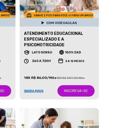
M AMIGO
GANHE 2 POS PARA VOCE +1 PARA UM AMIGO
COM VIDEOAULAS
ATENDIMENTO EDUCACIONAL
ESPECIALIZADO E A
PSICOMOTRICIDADE
LATO SENSU
100% EAD
360 A 720H
S
2 A 12 MESES
18X R$ 86,00/Mês
s
18X R$ 387,00/Mês
-SE
INSCREVA-SE
SAIBA MAIS