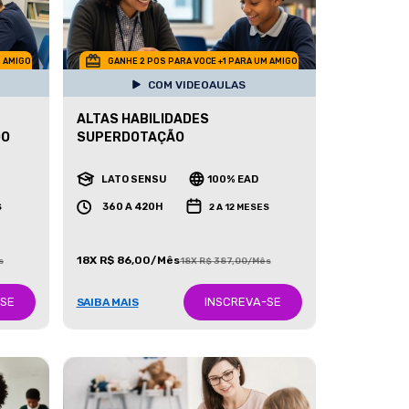
M AMIGO
GANHE 2 POS PARA VOCE +1 PARA UM AMIGO
COM VIDEOAULAS
ALTAS HABILIDADES
DO
SUPERDOTAÇÃO
LATO SENSU
100% EAD
360 A 420H
S
2 A 12 MESES
18X R$ 86,00/Mês
s
18X R$ 387,00/Mês
-SE
INSCREVA-SE
SAIBA MAIS