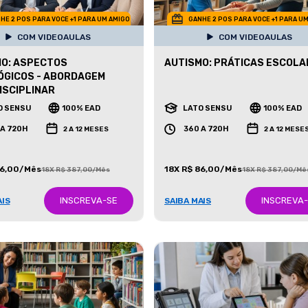
HE 2 POS PARA VOCE +1 PARA UM AMIGO
GANHE 2 POS PARA VOCE +1 PARA U
COM VIDEOAULAS
COM VIDEOAULAS
O: ASPECTOS
AUTISMO: PRÁTICAS ESCOLA
ÓGICOS - ABORDAGEM
ISCIPLINAR
O SENSU
100% EAD
LATO SENSU
100% EAD
 A 720H
360 A 720H
2 A 12 MESES
2 A 12 MESE
86,00/Mês
18X R$ 86,00/Mês
18X R$ 387,00/Mês
18X R$ 387,00/Mê
INSCREVA-SE
INSCREVA
AIS
SAIBA MAIS