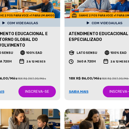
HE 2 POS PARA VOCE +1 PARA UM AMIGO
GANHE 2 POS PARA VOCE +1 PARA U
COM VIDEOAULAS
COM VIDEOAULAS
MENTO EDUCACIONAL E
ATENDIMENTO EDUCACIONAL
TORNO GLOBAL DO
ESPECIALIZADO
VOLVIMENTO
O SENSU
100% EAD
LATO SENSU
100% EAD
 A 720H
360 A 720H
2 A 12 MESES
2 A 12 MESE
86,00/Mês
18X R$ 86,00/Mês
18X R$ 387,00/Mês
18X R$ 387,00/Mê
INSCREVA-SE
INSCREVA
AIS
SAIBA MAIS