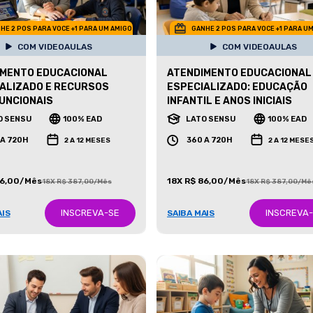
HE 2 POS PARA VOCE +1 PARA UM AMIGO
GANHE 2 POS PARA VOCE +1 PARA U
COM VIDEOAULAS
COM VIDEOAULAS
IMENTO EDUCACIONAL
ATENDIMENTO EDUCACIONAL
ALIZADO E RECURSOS
ESPECIALIZADO: EDUCAÇÃO
UNCIONAIS
INFANTIL E ANOS INICIAIS
O SENSU
100% EAD
LATO SENSU
100% EAD
 A 720H
360 A 720H
2 A 12 MESES
2 A 12 MESE
86,00/Mês
18X R$ 86,00/Mês
18X R$ 387,00/Mês
18X R$ 387,00/Mê
INSCREVA-SE
INSCREVA
AIS
SAIBA MAIS