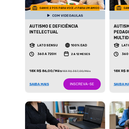
GANHE 2 POS PARA VOCE +1 PARA UM AMIGO
GAN
COM VIDEOAULAS
AUTISMO E DEFICIÊNCIA
AUTISM
INTELECTUAL
PEDAG
MULTID
LATO SENSU
100% EAD
LAT
360 A 720H
360
2 A 12 MESES
18X R$ 86,00/Mês
18X R$ 
18X R$ 387,00/Mês
INSCREVA-SE
SAIBA MAIS
SAIBA M