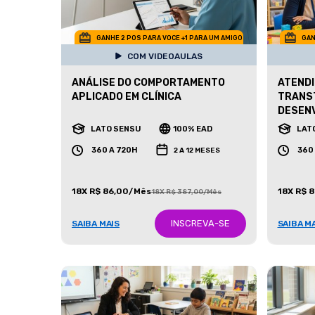
GANHE 2 POS PARA VOCE +1 PARA UM AMIGO
GAN
COM VIDEOAULAS
ANÁLISE DO COMPORTAMENTO
ATENDI
APLICADO EM CLÍNICA
TRANS
DESEN
LATO SENSU
100% EAD
LAT
360 A 720H
360
2 A 12 MESES
18X R$ 86,00/Mês
18X R$ 
18X R$ 387,00/Mês
INSCREVA-SE
SAIBA MAIS
SAIBA M