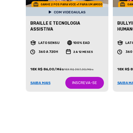
GANHE 2 POS PARA VOCE +1 PARA UM AMIGO
GAN
COM VIDEOAULAS
BRAILLE E TECNOLOGIA
BULLYI
ASSISTIVA
HUMAN
LATO SENSU
100% EAD
LAT
360 A 720H
360
2 A 12 MESES
18X R$ 86,00/Mês
18X R$ 
18X R$ 387,00/Mês
INSCREVA-SE
SAIBA MAIS
SAIBA M