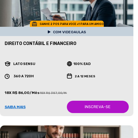
GANHE 2 POS PARA VOCE +1 PARA UM AMIGO
COM VIDEOAULAS
DIREITO CONTÁBIL E FINANCEIRO
LATO SENSU
100% EAD
360 A 720H
2 A 12 MESES
18X R$ 86,00/Mês
18X R$ 387,00/Mês
INSCREVA-SE
SAIBA MAIS