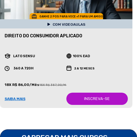
GANHE 2 POS PARA VOCE +1 PARA UM AMIGO
COM VIDEOAULAS
DIREITO DO CONSUMIDOR APLICADO
LATO SENSU
100% EAD
360 A 720H
2 A 12 MESES
18X R$ 86,00/Mês
18X R$ 387,00/Mês
INSCREVA-SE
SAIBA MAIS