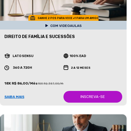
GANHE 2 POS PARA VOCE +1 PARA UM AMIGO
COM VIDEOAULAS
DIREITO DE FAMÍLIA E SUCESSÕES
LATO SENSU
100% EAD
360 A 720H
2 A 12 MESES
18X R$ 86,00/Mês
18X R$ 387,00/Mês
INSCREVA-SE
SAIBA MAIS