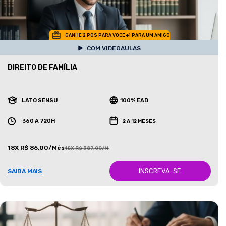
GANHE 2 POS PARA VOCE +1 PARA UM AMIGO
COM VIDEOAULAS
DIREITO DE FAMÍLIA
LATO SENSU
100% EAD
360 A 720H
2 A 12 MESES
18X R$ 86,00/Mês
18X R$ 387,00/Mês
INSCREVA-SE
SAIBA MAIS