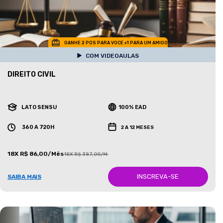
GANHE 2 POS PARA VOCE +1 PARA UM AMIGO
COM VIDEOAULAS
DIREITO CIVIL
LATO SENSU
100% EAD
360 A 720H
2 A 12 MESES
18X R$ 86,00/Mês
18X R$ 387,00/Mês
INSCREVA-SE
SAIBA MAIS