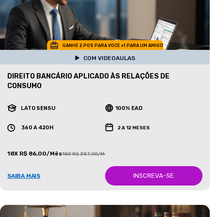
GANHE 2 POS PARA VOCE +1 PARA UM AMIGO
COM VIDEOAULAS
DIREITO BANCÁRIO APLICADO ÀS RELAÇÕES DE
CONSUMO
LATO SENSU
100% EAD
360 A 420H
2 A 12 MESES
18X R$ 86,00/Mês
18X R$ 387,00/Mês
INSCREVA-SE
SAIBA MAIS