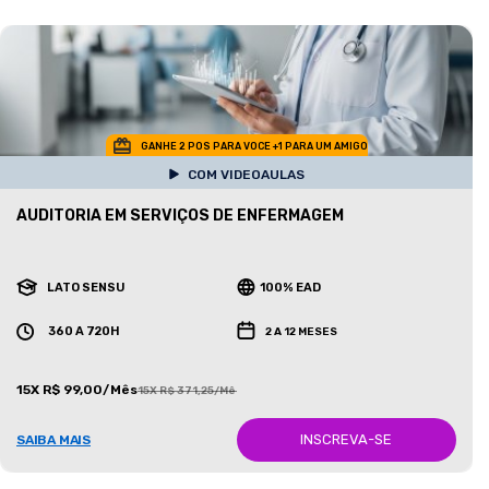
GANHE 2 POS PARA VOCE +1 PARA UM AMIGO
COM VIDEOAULAS
AUDITORIA EM SERVIÇOS DE ENFERMAGEM
LATO SENSU
100% EAD
360 A 720H
2 A 12 MESES
15X R$ 99,00/Mês
15X R$ 371,25/Mês
INSCREVA-SE
SAIBA MAIS