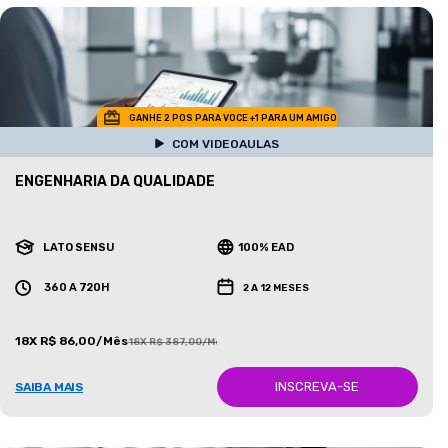
GANHE 2 POS PARA VOCE +1 PARA UM AMIGO
COM VIDEOAULAS
ENGENHARIA DA QUALIDADE
LATO SENSU
100% EAD
360 A 720H
2 A 12 MESES
18X R$ 86,00/Mês
18X R$ 387,00/Mês
INSCREVA-SE
SAIBA MAIS