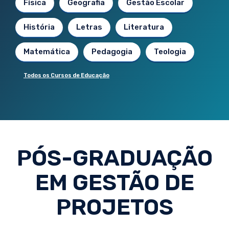
Física
Geografia
Gestão Escolar
História
Letras
Literatura
Matemática
Pedagogia
Teologia
Todos os Cursos de Educação
PÓS-GRADUAÇÃO
EM GESTÃO DE
PROJETOS