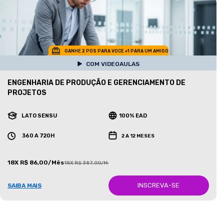
GANHE 2 POS PARA VOCE +1 PARA UM AMIGO
COM VIDEOAULAS
ENGENHARIA DE PRODUÇÃO E GERENCIAMENTO DE
PROJETOS
LATO SENSU
100% EAD
360 A 720H
2 A 12 MESES
18X R$ 86,00/Mês
18X R$ 387,00/Mês
INSCREVA-SE
SAIBA MAIS