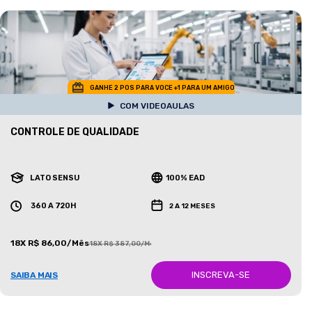
GANHE 2 POS PARA VOCE +1 PARA UM AMIGO
COM VIDEOAULAS
CONTROLE DE QUALIDADE
LATO SENSU
100% EAD
360 A 720H
2 A 12 MESES
18X R$ 86,00/Mês
18X R$ 387,00/Mês
INSCREVA-SE
SAIBA MAIS