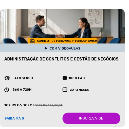
GANHE 2 POS PARA VOCE +1 PARA UM AMIGO
COM VIDEOAULAS
ADMINISTRAÇÃO DE CONFLITOS E GESTÃO DE NEGÓCIOS
LATO SENSU
100% EAD
360 A 720H
2 A 12 MESES
18X R$ 86,00/Mês
18X R$ 387,00/Mês
INSCREVA-SE
SAIBA MAIS