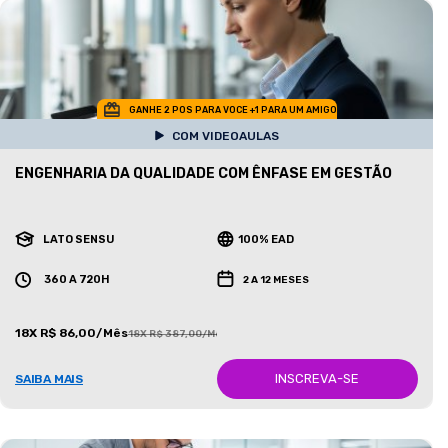
GANHE 2 POS PARA VOCE +1 PARA UM AMIGO
COM VIDEOAULAS
ENGENHARIA DA QUALIDADE COM ÊNFASE EM GESTÃO
LATO SENSU
100% EAD
360 A 720H
2 A 12 MESES
18X R$ 86,00/Mês
18X R$ 387,00/Mês
INSCREVA-SE
SAIBA MAIS